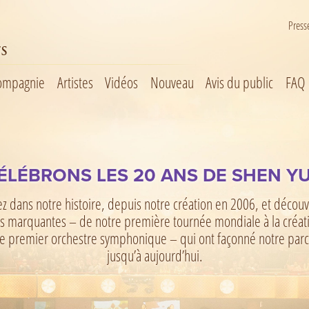
Press
S
ompagnie
Artistes
Vidéos
Nouveau
Avis du public
FAQ
Une nouvelle plateforme de streaming de Shen Yun
ÉLÉBRONS LES 20 ANS DE SHEN Y
Regardez des contenus exclusifs et des œuvres originales
COMMUNIQUÉ DE PRESSE
z dans notre histoire, depuis notre création en 2006, et découv
s marquantes – de notre première tournée mondiale à la créat
SHEN YUN
e premier orchestre symphonique – qui ont façonné notre par
jusqu’à aujourd’hui.
La tournée mondiale de Shen Yun marquant son 20e
anniversaire prend fin