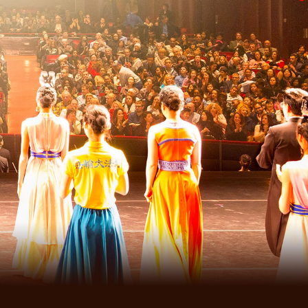
DÉCOUVRIR
La danse ethnique Bai