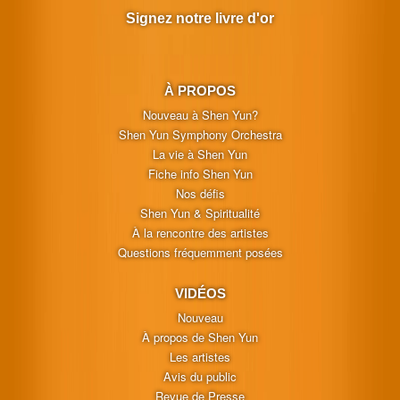
Signez notre livre d'or
À PROPOS
Nouveau à Shen Yun?
Shen Yun Symphony Orchestra
La vie à Shen Yun
Fiche info Shen Yun
Nos défis
Shen Yun & Spiritualité
À la rencontre des artistes
Questions fréquemment posées
VIDÉOS
Nouveau
À propos de Shen Yun
Les artistes
Avis du public
Revue de Presse