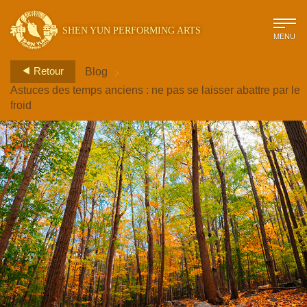
SHEN YUN PERFORMING ARTS
MENU
>
Retour
Blog
Astuces des temps anciens : ne pas se laisser abattre par le
froid