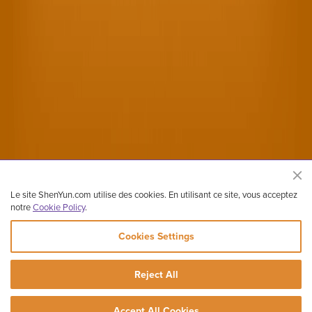
Le site ShenYun.com utilise des cookies. En utilisant ce site, vous acceptez
notre
Cookie Policy
.
Cookies Settings
Site officiel de Shen Yun Performing Arts
Reject All
Copyright ©2026 Shen Yun Performing Arts. Tous droits réservés.
Contactez-nous
Conditions
Mention légales
Vie privée
Accept All Cookies