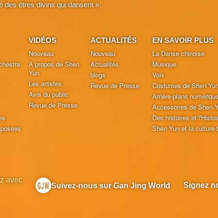
é des êtres divins qui dansent ».
VIDÉOS
ACTUALITÉS
EN SAVOIR PLUS
Nouveau
Nouveau
La Danse chinoise
chestra
À propos de Shen
Actualités
Musique
Yun
blogs
Voix
Les artistes
Revue de Presse
Costumes de Shen Yu
Avis du public
Arrière-plans numériqu
Revue de Presse
Accessoires de Shen 
es
Des histoires et l'Histoi
 posées
Shen Yun et la culture t
z avec
Signez no
Suivez-nous sur Gan Jing World