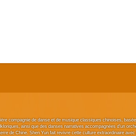
ière compagnie de danse et de musique classiques chinoises, basée 
lkloriques, ainsi que des danses narratives accompagnées d’un orche
a terre de Chine. Shen Yun fait revivre cette culture extraordinaire 