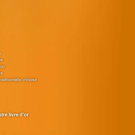
n
es
Yun
re
raditionnelle chinoise
tre livre d'or