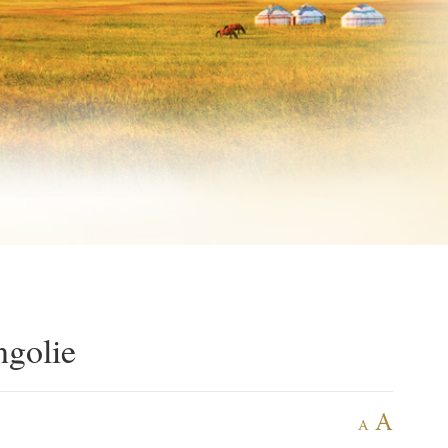
ngolie
A
A