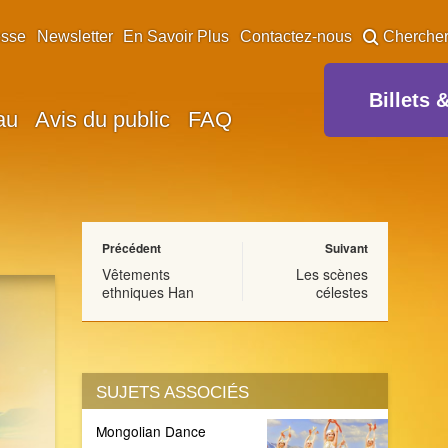
esse
Newsletter
En Savoir Plus
Contactez-nous
Cherche
Billets 
au
Avis du public
FAQ
Précédent
Suivant
Vêtements
Les scènes
ethniques Han
célestes
SUJETS ASSOCIÉS
Mongolian Dance