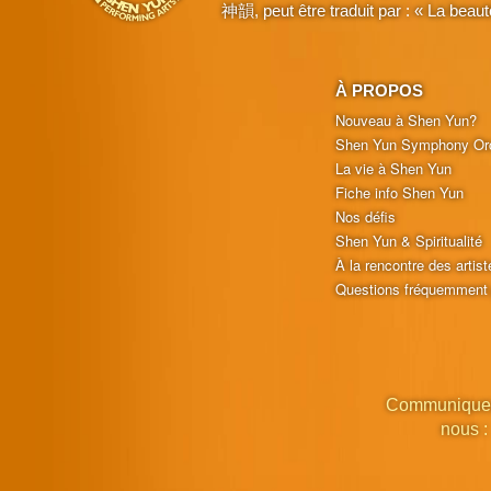
神韻, peut être traduit par : « La beaut
À PROPOS
Nouveau à Shen Yun?
Shen Yun Symphony Or
La vie à Shen Yun
Fiche info Shen Yun
Nos défis
Shen Yun & Spiritualité
À la rencontre des artist
Questions fréquemment
Communique
nous :