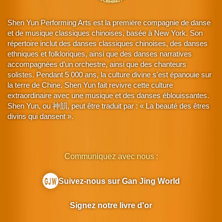
Shen Yun Performing Arts est la première compagnie de danse
et de musique classiques chinoises, basée à New York. Son
répertoire inclut des danses classiques chinoises, des danses
ethniques et folkloriques, ainsi que des danses narratives
accompagnées d’un orchestre, ainsi que des chanteurs
solistes. Pendant 5 000 ans, la culture divine s'est épanouie sur
la terre de Chine. Shen Yun fait revivre cette culture
extraordinaire avec une musique et des danses éblouissantes.
Shen Yun, ou 神韻, peut être traduit par : « La beauté des êtres
divins qui dansent ».
Communiquez avec nous :
Suivez-nous sur Gan Jing World
Signez notre livre d'or