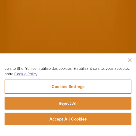
Le site ShenYun.com utilise des cookies. En utilisant ce site, vous acceptez
notre
Cookie Policy
.
Cookies Settings
Site officiel de Shen Yun Performing Arts
Reject All
Copyright ©2026 Shen Yun Performing Arts. Tous droits réservés.
Contactez-nous
Conditions
Mention légales
Vie privée
Accept All Cookies
Plan du site