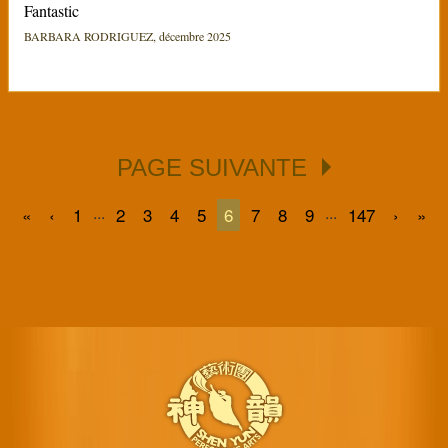
Fantastic
BARBARA RODRIGUEZ, décembre 2025
PAGE SUIVANTE
...
...
«
‹
1
2
3
4
5
6
7
8
9
147
›
»