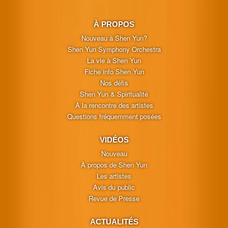
À PROPOS
Nouveau à Shen Yun?
Shen Yun Symphony Orchestra
La vie à Shen Yun
Fiche info Shen Yun
Nos défis
Shen Yun & Spiritualité
À la rencontre des artistes
Questions fréquemment posées
VIDÉOS
Nouveau
À propos de Shen Yun
Les artistes
Avis du public
Revue de Presse
ACTUALITÉS