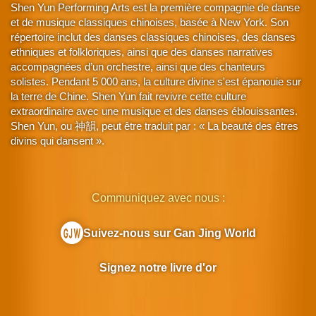
Shen Yun Performing Arts est la première compagnie de danse
et de musique classiques chinoises, basée à New York. Son
répertoire inclut des danses classiques chinoises, des danses
ethniques et folkloriques, ainsi que des danses narratives
accompagnées d’un orchestre, ainsi que des chanteurs
solistes. Pendant 5 000 ans, la culture divine s'est épanouie sur
la terre de Chine. Shen Yun fait revivre cette culture
extraordinaire avec une musique et des danses éblouissantes.
Shen Yun, ou 神韻, peut être traduit par : « La beauté des êtres
divins qui dansent ».
Communiquez avec nous :
Suivez-nous sur Gan Jing World
Signez notre livre d'or