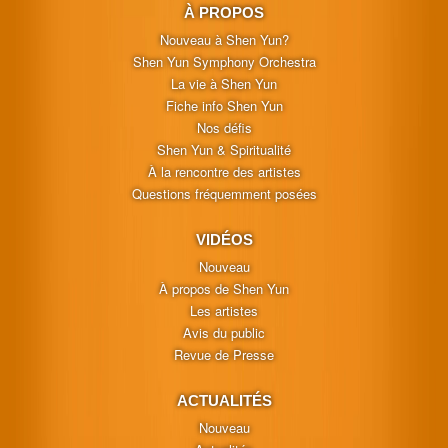
À PROPOS
Nouveau à Shen Yun?
Shen Yun Symphony Orchestra
La vie à Shen Yun
Fiche info Shen Yun
Nos défis
Shen Yun & Spiritualité
À la rencontre des artistes
Questions fréquemment posées
VIDÉOS
Nouveau
À propos de Shen Yun
Les artistes
Avis du public
Revue de Presse
ACTUALITÉS
Nouveau