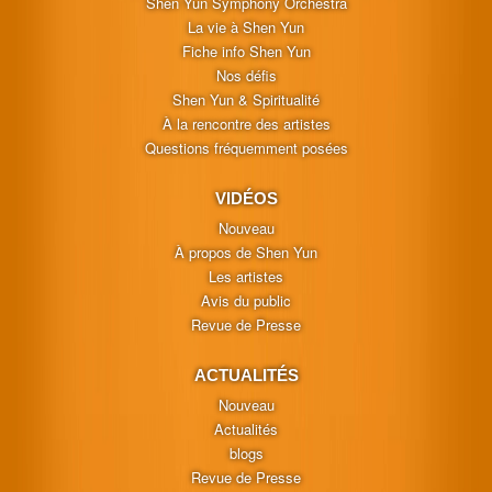
Shen Yun Symphony Orchestra
La vie à Shen Yun
Fiche info Shen Yun
Nos défis
Shen Yun & Spiritualité
À la rencontre des artistes
Questions fréquemment posées
VIDÉOS
Nouveau
À propos de Shen Yun
Les artistes
Avis du public
Revue de Presse
ACTUALITÉS
Nouveau
Actualités
blogs
Revue de Presse