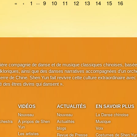
...
«
‹
1
9
10
11
12
13
14
15
16
ière compagnie de danse et de musique classiques chinoises, basée 
lkloriques, ainsi que des danses narratives accompagnées d’un orche
a terre de Chine. Shen Yun fait revivre cette culture extraordinaire 
é des êtres divins qui dansent ».
VIDÉOS
ACTUALITÉS
EN SAVOIR PLUS
Nouveau
Nouveau
La Danse chinoise
chestra
À propos de Shen
Actualités
Musique
Yun
blogs
Voix
Les artistes
Revue de Presse
Costumes de Shen Yu