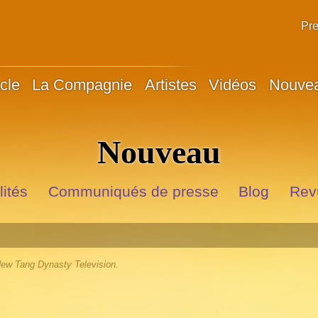
Pr
cle
La Compagnie
Artistes
Vidéos
Nouve
Nouveau
lités
Communiqués de presse
Blog
Rev
ew Tang Dynasty Television.