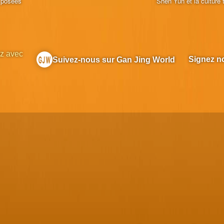
 posées
Shen Yun et la culture t
z avec
Signez no
Suivez-nous sur Gan Jing World