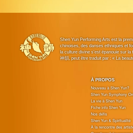
Shen Yun Performing Arts est la prem
chinoises, des danses ethniques et fo
la culture divine s'est épanouie sur l
神韻, peut être traduit par : « La beaut
À PROPOS
Nouveau à Shen Yun?
Shen Yun Symphony Or
La vie à Shen Yun
Fiche info Shen Yun
Nos défis
Shen Yun & Spiritualité
À la rencontre des artist