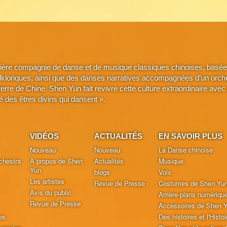
ière compagnie de danse et de musique classiques chinoises, basée 
lkloriques, ainsi que des danses narratives accompagnées d’un orche
a terre de Chine. Shen Yun fait revivre cette culture extraordinaire 
é des êtres divins qui dansent ».
VIDÉOS
ACTUALITÉS
EN SAVOIR PLUS
Nouveau
Nouveau
La Danse chinoise
chestra
À propos de Shen
Actualités
Musique
Yun
blogs
Voix
Les artistes
Revue de Presse
Costumes de Shen Yu
Avis du public
Arrière-plans numériqu
Revue de Presse
Accessoires de Shen 
es
Des histoires et l'Histoi