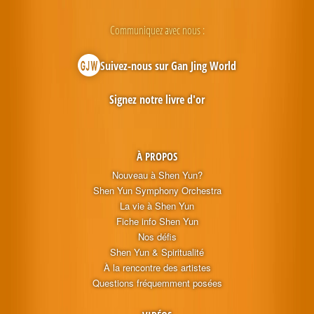
Communiquez avec nous :
Suivez-nous sur Gan Jing World
Signez notre livre d'or
À PROPOS
Nouveau à Shen Yun?
Shen Yun Symphony Orchestra
La vie à Shen Yun
Fiche info Shen Yun
Nos défis
Shen Yun & Spiritualité
À la rencontre des artistes
Questions fréquemment posées