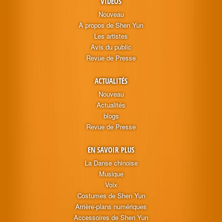
VIDÉOS
Nouveau
À propos de Shen Yun
Les artistes
Avis du public
Revue de Presse
ACTUALITÉS
Nouveau
Actualités
blogs
Revue de Presse
EN SAVOIR PLUS
La Danse chinoise
Musique
Voix
Costumes de Shen Yun
Arrière-plans numériques
Accessoires de Shen Yun