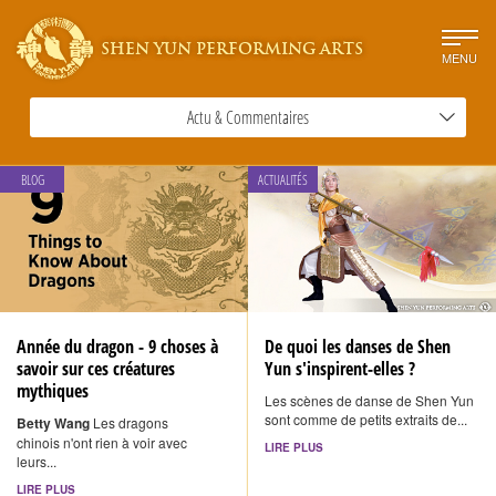
SHEN YUN PERFORMING ARTS
MENU
Actu & Commentaires
BLOG
ACTUALITÉS
Année du dragon - 9 choses à
De quoi les danses de Shen
savoir sur ces créatures
Yun s'inspirent-elles ?
mythiques
Les scènes de danse de Shen Yun
sont comme de petits extraits de...
Betty Wang
Les dragons
chinois n'ont rien à voir avec
LIRE PLUS
leurs...
LIRE PLUS