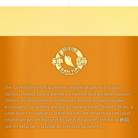
Shen Yun Performing Arts est la première compagnie de danse et de musique
classiques chinoises, basée à New York. Son répertoire inclut des danses classiques
chinoises, des danses ethniques et folkloriques, ainsi que des danses narratives
accompagnées d’un orchestre, ainsi que des chanteurs solistes. Pendant 5 000 ans, la
culture divine s'est épanouie sur la terre de Chine. Shen Yun fait revivre cette culture
extraordinaire avec une musique et des danses éblouissantes. Shen Yun, ou 神韻,
peut être traduit par : « La beauté des êtres divins qui dansent ».