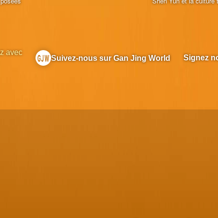
 posées
Shen Yun et la culture t
z avec
Signez no
Suivez-nous sur Gan Jing World