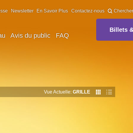
esse
Newsletter
En Savoir Plus
Contactez-nous
Cherche
Billets 
au
Avis du public
FAQ
Vue Actuelle:
GRILLE