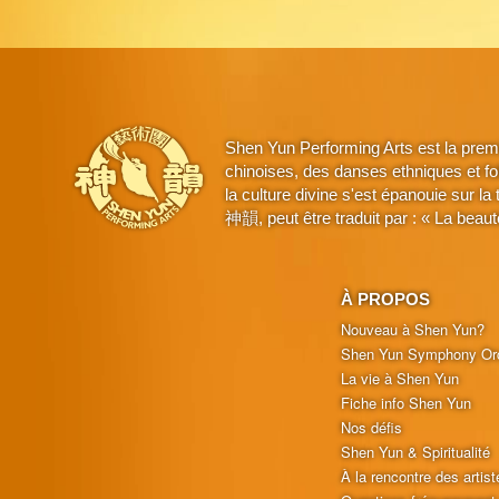
Shen Yun Performing Arts est la prem
chinoises, des danses ethniques et fo
la culture divine s'est épanouie sur l
神韻, peut être traduit par : « La beaut
À PROPOS
Nouveau à Shen Yun?
Shen Yun Symphony Or
La vie à Shen Yun
Fiche info Shen Yun
Nos défis
Shen Yun & Spiritualité
À la rencontre des artist