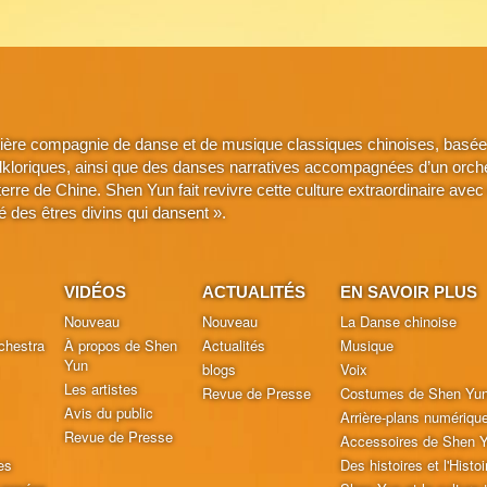
ière compagnie de danse et de musique classiques chinoises, basée 
lkloriques, ainsi que des danses narratives accompagnées d’un orche
a terre de Chine. Shen Yun fait revivre cette culture extraordinaire 
é des êtres divins qui dansent ».
VIDÉOS
ACTUALITÉS
EN SAVOIR PLUS
Nouveau
Nouveau
La Danse chinoise
chestra
À propos de Shen
Actualités
Musique
Yun
blogs
Voix
Les artistes
Revue de Presse
Costumes de Shen Yu
Avis du public
Arrière-plans numériqu
Revue de Presse
Accessoires de Shen 
es
Des histoires et l'Histoi