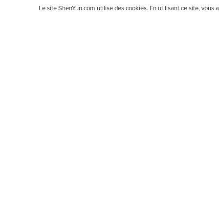
Le site ShenYun.com utilise des cookies. En utilisant ce site, vous
Shen Yun Performing Arts est la première compagni
que des danses narratives accompagnées d’un orches
une musique et des danses éblouissantes. Shen Yu
À PROPOS
Nouveau à Shen Yun?