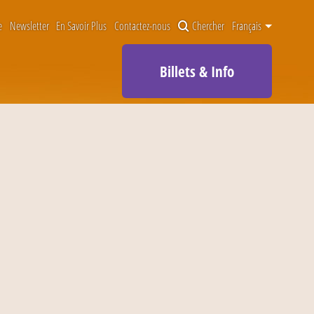
e
Newsletter
En Savoir Plus
Contactez-nous
Chercher
Français
Billets & Info