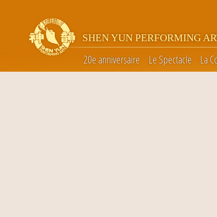
SHEN YUN PERFORMING AR
20e anniversaire
Le Spectacle
La C