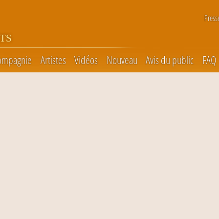
Press
TS
ompagnie
Artistes
Vidéos
Nouveau
Avis du public
FAQ