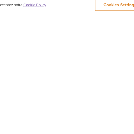
Cookies Setting
 acceptez notre
Cookie Policy
.
e de danse et de musique classiques chinoises, basée à New York. Son répertoire inclut des
tre, ainsi que des chanteurs solistes. Pendant 5 000 ans, la culture divine s'est épanouie su
n, ou 神韻, peut être traduit par : « La beauté des êtres divins qui dansent ».
VIDÉOS
ACTUALITÉS
EN SAVOIR PLU
Nouveau
Nouveau
La Danse chino