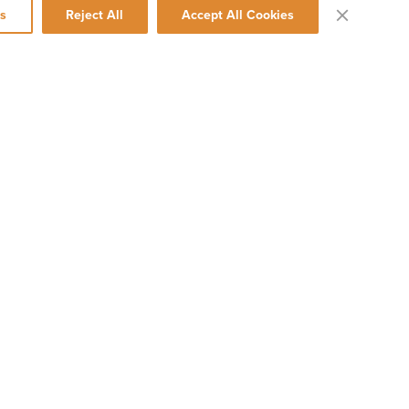
s
Reject All
Accept All Cookies
 danses classiques chinoises, des danses ethniques et folkloriques, ainsi
r la terre de Chine. Shen Yun fait revivre cette culture extraordinaire avec
S
ise