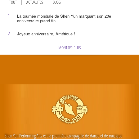
TOUT
ACTUALITÉS
BLOG
1
La tournée mondiale de Shen Yun marquant son 20e
anniversaire prend fin
2
Joyeux anniversaire, Amérique !
MONTRER PLUS
Shen Yun Performing Arts est la première compagnie de danse et de musique