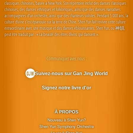
classiques chinoises, basée à New York. Son répertoire inclut des danses classiques
chinoises, des danses ethniques et folkloriques, ainsi que des danses narratives
accompagnées d’un orchestre, ainsi que des chanteurs solistes. Pendant 5 000 ans, la
culture divine s'est épanouie sur la terre de Chine. Shen Yun fait revivre cette culture
extraordinaire avec une musique et des danses éblouissantes. Shen Yun, ou 神韻,
peut être traduit par : « La beauté des êtres divins qui dansent ».
Communiquez avec nous :
Suivez-nous sur Gan Jing World
Signez notre livre d'or
À PROPOS
Nouveau à Shen Yun?
Shen Yun Symphony Orchestra
La vie à Shen Yun