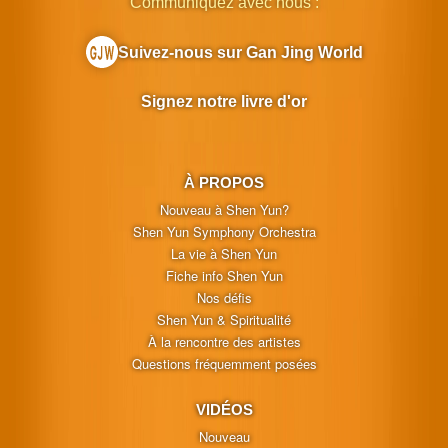
Communiquez avec nous :
Suivez-nous sur Gan Jing World
Signez notre livre d'or
À PROPOS
Nouveau à Shen Yun?
Shen Yun Symphony Orchestra
La vie à Shen Yun
Fiche info Shen Yun
Nos défis
Shen Yun & Spiritualité
À la rencontre des artistes
Questions fréquemment posées
VIDÉOS
Nouveau