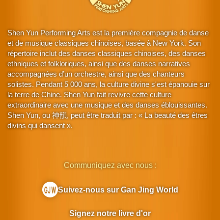
Shen Yun Performing Arts est la première compagnie de danse
et de musique classiques chinoises, basée à New York. Son
répertoire inclut des danses classiques chinoises, des danses
ethniques et folkloriques, ainsi que des danses narratives
accompagnées d’un orchestre, ainsi que des chanteurs
solistes. Pendant 5 000 ans, la culture divine s'est épanouie sur
la terre de Chine. Shen Yun fait revivre cette culture
extraordinaire avec une musique et des danses éblouissantes.
Shen Yun, ou 神韻, peut être traduit par : « La beauté des êtres
divins qui dansent ».
Communiquez avec nous :
Suivez-nous sur Gan Jing World
Signez notre livre d'or