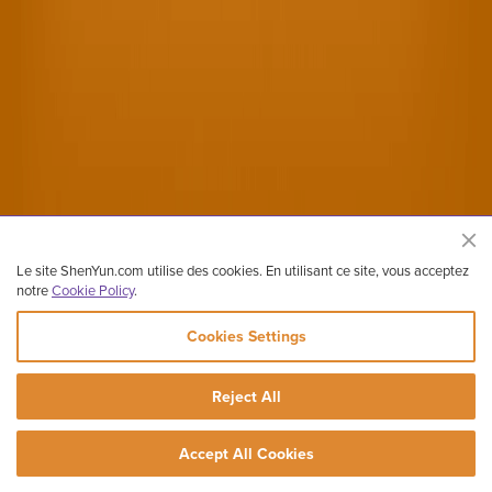
Le site ShenYun.com utilise des cookies. En utilisant ce site, vous acceptez
notre
Cookie Policy
.
Cookies Settings
Site officiel de Shen Yun Performing Arts
Reject All
Copyright ©2026 Shen Yun Performing Arts. Tous droits réservés.
Contactez-nous
Conditions
Mention légales
Vie privée
Accept All Cookies
Plan du site