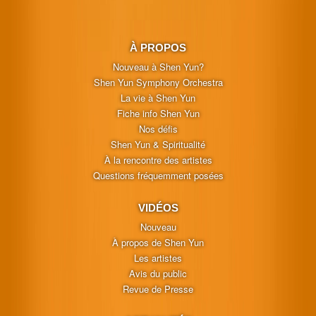
À PROPOS
Nouveau à Shen Yun?
Shen Yun Symphony Orchestra
La vie à Shen Yun
Fiche info Shen Yun
Nos défis
Shen Yun & Spiritualité
À la rencontre des artistes
Questions fréquemment posées
VIDÉOS
Nouveau
À propos de Shen Yun
Les artistes
Avis du public
Revue de Presse