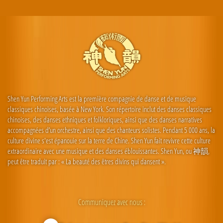
Shen Yun Performing Arts est la première compagnie de danse et de musique
classiques chinoises, basée à New York. Son répertoire inclut des danses classiques
chinoises, des danses ethniques et folkloriques, ainsi que des danses narratives
accompagnées d’un orchestre, ainsi que des chanteurs solistes. Pendant 5 000 ans, la
culture divine s'est épanouie sur la terre de Chine. Shen Yun fait revivre cette culture
extraordinaire avec une musique et des danses éblouissantes. Shen Yun, ou 神韻,
peut être traduit par : « La beauté des êtres divins qui dansent ».
Communiquez avec nous :