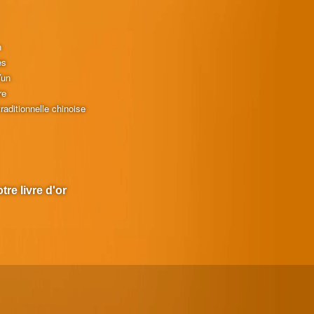
n
es
Yun
re
raditionnelle chinoise
tre livre d'or