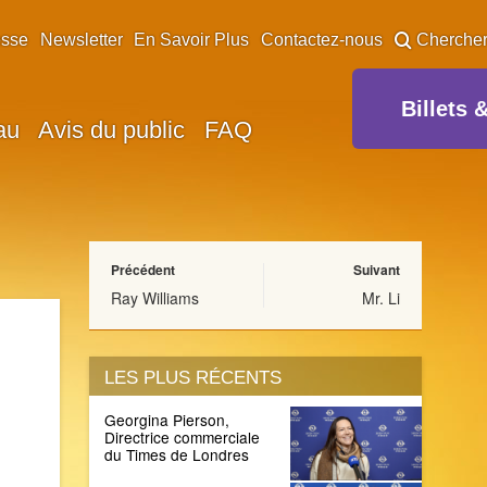
esse
Newsletter
En Savoir Plus
Contactez-nous
Cherche
Billets 
au
Avis du public
FAQ
Précédent
Suivant
Ray Williams
Mr. Li
LES PLUS RÉCENTS
Georgina Pierson,
Directrice commerciale
du Times de Londres