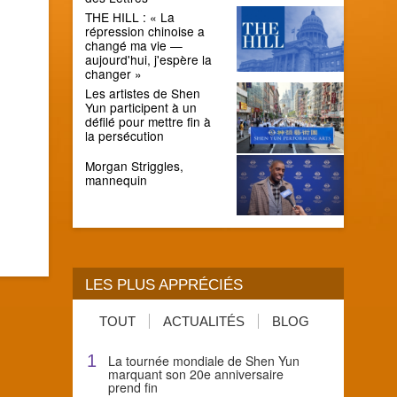
THE HILL : « La
répression chinoise a
changé ma vie —
aujourd'hui, j'espère la
changer »
Les artistes de Shen
Yun participent à un
défilé pour mettre fin à
la persécution
Morgan Striggles,
mannequin
LES PLUS APPRÉCIÉS
TOUT
ACTUALITÉS
BLOG
1
La tournée mondiale de Shen Yun
marquant son 20e anniversaire
prend fin