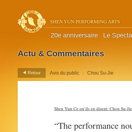
SHEN YUN PERFORMING ARTS
20e anniversaire
Le Specta
Actu & Commentaires
>
Retour
Avis du public
Chou Su-Jie
Shen Yun Ce qu’ils en disent: Chou Su-Jie,
“The performance nour