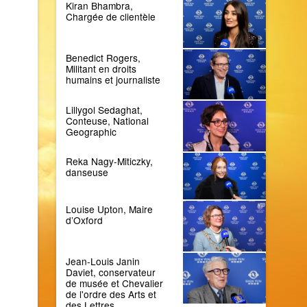
Kiran Bhambra,
Chargée de clientèle
Benedict Rogers,
Militant en droits
humains et journaliste
Lillygol Sedaghat,
Conteuse, National
Geographic
Reka Nagy-Miticzky,
danseuse
Louise Upton, Maire
d’Oxford
Jean-Louis Janin
Daviet, conservateur
de musée et Chevalier
de l'ordre des Arts et
des Lettres