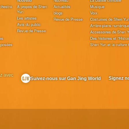
Nouveau
Nouveau
La Danse chinoise
chestra
À propos de Shen
Actualités
Musique
Yun
blogs
Voix
Les artistes
Revue de Presse
Costumes de Shen Yu
Avis du public
Arrière-plans numériqu
Revue de Presse
Accessoires de Shen 
es
Des histoires et l'Histoi
 posées
Shen Yun et la culture t
z avec
Signez no
Suivez-nous sur Gan Jing World