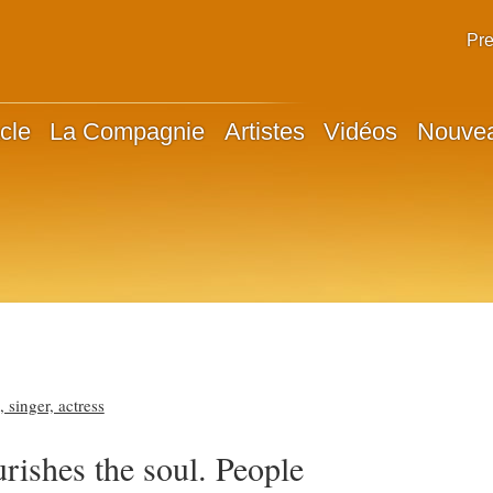
Pr
cle
La Compagnie
Artistes
Vidéos
Nouve
 singer, actress
ishes the soul. People