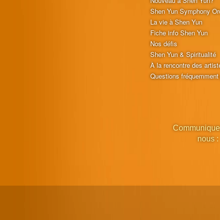
Nouveau à Shen Yun?
Shen Yun Symphony Or
La vie à Shen Yun
Fiche info Shen Yun
Nos défis
Shen Yun & Spiritualité
À la rencontre des artist
Questions fréquemment
Communique
nous :