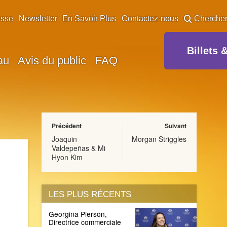
esse
Newsletter
En Savoir Plus
Contactez-nous
Cherche
Billets 
au
Avis du public
FAQ
Précédent
Suivant
Joaquin
Morgan Striggles
Valdepeñas & Mi
Hyon Kim
LES PLUS RÉCENTS
Georgina Pierson,
Directrice commerciale