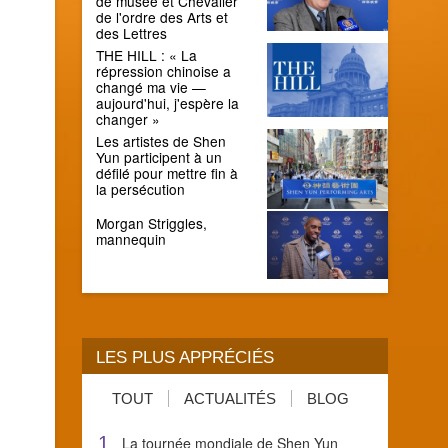
de musée et Chevalier
de l'ordre des Arts et
des Lettres
THE HILL : « La
répression chinoise a
changé ma vie —
aujourd'hui, j'espère la
changer »
Les artistes de Shen
Yun participent à un
défilé pour mettre fin à
la persécution
Morgan Striggles,
mannequin
LES PLUS APPRÉCIÉS
TOUT
ACTUALITÉS
BLOG
1
La tournée mondiale de Shen Yun