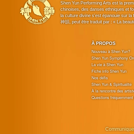
Shen Yun Performing Arts est la prem
chinoises, des danses ethniques et fo
la culture divine s'est épanouie sur l
神韻, peut être traduit par : « La beaut
À PROPOS
Nouveau à Shen Yun?
Shen Yun Symphony Or
La vie à Shen Yun
Fiche info Shen Yun
Nos défis
Shen Yun & Spiritualité
À la rencontre des artist
Questions fréquemment
Communique