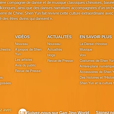
ière compagnie de danse et de musique classiques chinoises, basée 
lkloriques, ainsi que des danses narratives accompagnées d’un orche
a terre de Chine. Shen Yun fait revivre cette culture extraordinaire 
é des êtres divins qui dansent ».
VIDÉOS
ACTUALITÉS
EN SAVOIR PLUS
Nouveau
Nouveau
La Danse chinoise
chestra
À propos de Shen
Actualités
Musique
Yun
blogs
Voix
Les artistes
Revue de Presse
Costumes de Shen Yu
Avis du public
Arrière-plans numériqu
Revue de Presse
Accessoires de Shen 
es
Des histoires et l'Histoi
 posées
Shen Yun et la culture t
z avec
Signez no
Suivez-nous sur Gan Jing World