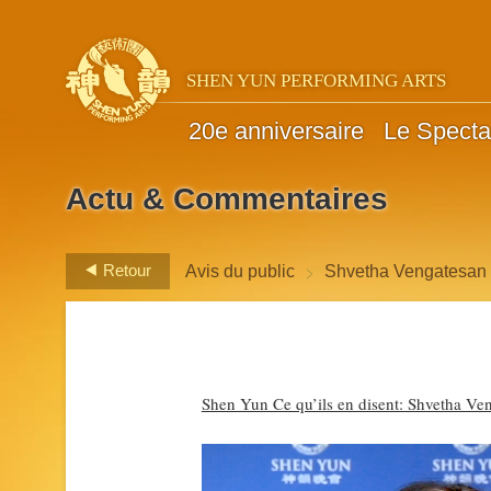
SHEN YUN PERFORMING ARTS
20e anniversaire
Le Specta
Actu & Commentaires
>
Retour
Avis du public
Shvetha Vengatesan
Shen Yun Ce qu’ils en disent: Shvetha Ve