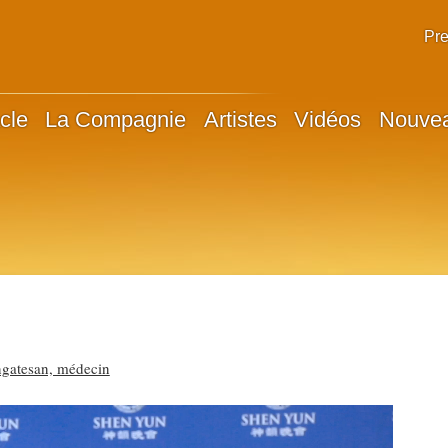
Pr
cle
La Compagnie
Artistes
Vidéos
Nouve
ngatesan, médecin