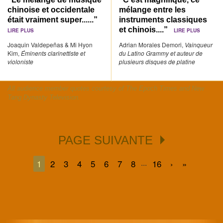
chinoise et occidentale
mélange entre les
était vraiment super......”
instruments classiques
et chinois....”
LIRE PLUS
LIRE PLUS
Joaquin Valdepeñas & Mi Hyon
Adrian Morales Demori,
Vainqueur
Kim,
Éminents clarinettiste et
du Latino Grammy et auteur de
violoniste
plusieurs disques de platine
All audience member quotes courtesy of The Epoch Times and New
Tang Dynasty Television.
PAGE SUIVANTE
...
1
2
3
4
5
6
7
8
16
›
»