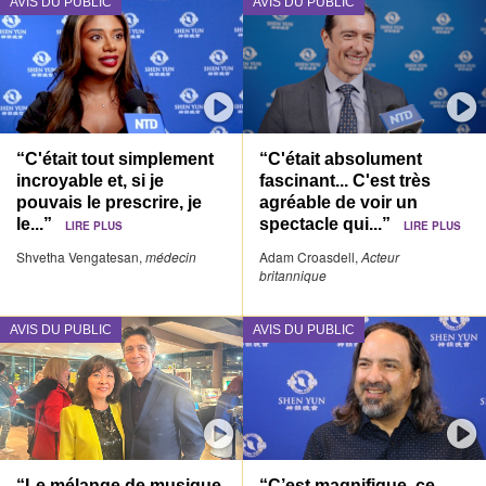
AVIS DU PUBLIC
AVIS DU PUBLIC
“C'était tout simplement
“C'était absolument
incroyable et, si je
fascinant... C'est très
pouvais le prescrire, je
agréable de voir un
le...”
spectacle qui...”
LIRE PLUS
LIRE PLUS
Shvetha Vengatesan,
médecin
Adam Croasdell,
Acteur
britannique
AVIS DU PUBLIC
AVIS DU PUBLIC
“Le mélange de musique
“C’est magnifique, ce