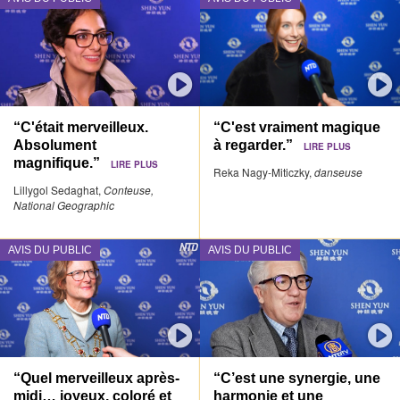
“C'était merveilleux.
“C'est vraiment magique
Absolument
à regarder.”
LIRE PLUS
magnifique.”
LIRE PLUS
Reka Nagy-Miticzky,
danseuse
Lillygol Sedaghat,
Conteuse,
National Geographic
AVIS DU PUBLIC
AVIS DU PUBLIC
“Quel merveilleux après-
“C’est une synergie, une
midi… joyeux, coloré et
harmonie et une