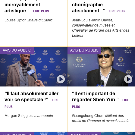
incroyablement
chorégraphie
artistique.”
absolument...”
LIRE PLUS
LIRE PLUS
Louise Upton,
Maire d’Oxford
Jean-Louis Janin Daviet,
conservateur de musée et
Chevalier de l'ordre des Arts et des
Lettres
AVIS DU PUBLIC
AVIS DU PUBLIC
“Il faut absolument aller
“Il est important de
voir ce spectacle !”
regarder Shen Yun.”
LIRE
LIRE
PLUS
PLUS
Morgan Striggles,
mannequin
Guangcheng Chen,
Militant des
droits de l'homme et avocat chinois