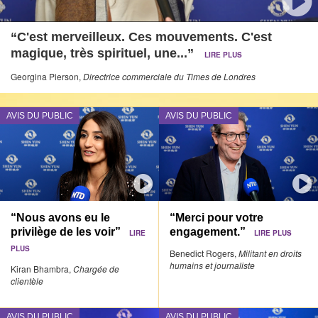
“C'est merveilleux. Ces mouvements. C'est
magique, très spirituel, une...”
LIRE PLUS
Georgina Pierson,
Directrice commerciale du Times de Londres
AVIS DU PUBLIC
AVIS DU PUBLIC
“Nous avons eu le
“Merci pour votre
privilège de les voir”
engagement.”
LIRE
LIRE PLUS
PLUS
Benedict Rogers,
Militant en droits
humains et journaliste
Kiran Bhambra,
Chargée de
clientèle
AVIS DU PUBLIC
AVIS DU PUBLIC