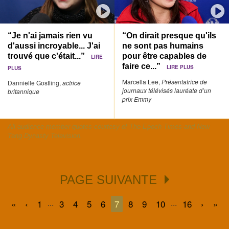
“Je n'ai jamais rien vu
“On dirait presque qu'ils
d'aussi incroyable... J'ai
ne sont pas humains
trouvé que c'était...”
pour être capables de
LIRE
faire ce...”
LIRE PLUS
PLUS
Marcella Lee,
Présentatrice de
Dannielle Gostling,
actrice
journaux télévisés lauréate d’un
britannique
prix Emmy
All audience member quotes courtesy of The Epoch Times and New
Tang Dynasty Television.
PAGE SUIVANTE
...
...
«
‹
1
3
4
5
6
7
8
9
10
16
›
»