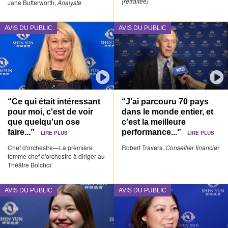
(retraitée)
Jane Butterworth,
Analyste
AVIS DU PUBLIC
AVIS DU PUBLIC
“Ce qui était intéressant
“J'ai parcouru 70 pays
pour moi, c'est de voir
dans le monde entier, et
que quelqu'un ose
c'est la meilleure
faire...”
performance...”
LIRE PLUS
LIRE PLUS
Chef d'orchestre—La première
Robert Travers,
Conseiller financier
femme chef d'orchestre à diriger au
Théâtre Bolchoï
AVIS DU PUBLIC
AVIS DU PUBLIC