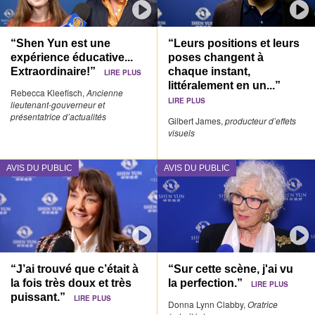
“Shen Yun est une
“Leurs positions et leurs
expérience éducative...
poses changent à
Extraordinaire!”
chaque instant,
LIRE PLUS
littéralement en un...”
Rebecca Kleefisch,
Ancienne
LIRE PLUS
lieutenant-gouverneur et
présentatrice d’actualités
Gilbert James,
producteur d’effets
visuels
AVIS DU PUBLIC
AVIS DU PUBLIC
“J’ai trouvé que c’était à
“Sur cette scène, j'ai vu
la fois très doux et très
la perfection.”
LIRE PLUS
puissant.”
LIRE PLUS
Donna Lynn Clabby,
Oratrice