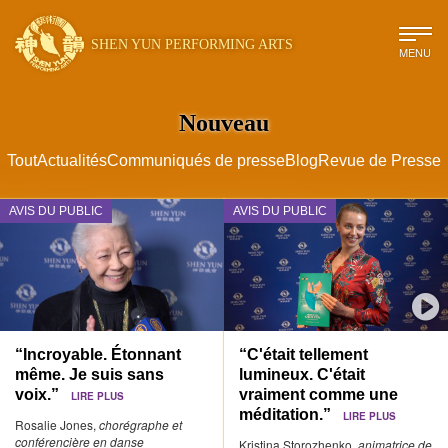
SHEN YUN PERFORMING ARTS
MENU
Nouveau
Tout
Actualités
Communiqués de presse
Blog
Revue de Presse
AVIS DU PUBLIC
AVIS DU PUBLIC
“Incroyable. Étonnant
“C'était tellement
même. Je suis sans
lumineux. C'était
voix.”
vraiment comme une
LIRE PLUS
méditation.”
LIRE PLUS
Rosalie Jones,
chorégraphe et
conférencière en danse
Kristina Storozhenko,
animatrice de