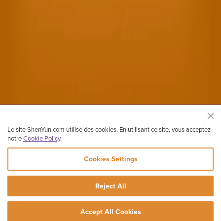
Le site ShenYun.com utilise des cookies. En utilisant ce site, vous acceptez
notre
Cookie Policy
.
Cookies Settings
Site officiel de Shen Yun Performing Arts
Reject All
Copyright ©2026 Shen Yun Performing Arts. Tous droits réservés.
Contactez-nous
Conditions
Mention légales
Vie privée
Accept All Cookies