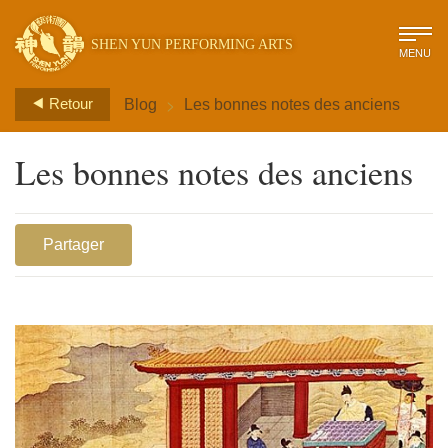
SHEN YUN PERFORMING ARTS
MENU
>
Retour
Blog
Les bonnes notes des anciens
Les bonnes notes des anciens
Partager