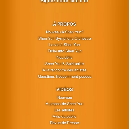
Signez notre livre d'or
À PROPOS
Nouveau à Shen Yun?
Shen Yun Symphony Orchestra
La vie à Shen Yun
Fiche info Shen Yun
Nos défis
Shen Yun & Spiritualité
À la rencontre des artistes
Questions fréquemment posées
VIDÉOS
Nouveau
À propos de Shen Yun
Les artistes
Avis du public
Revue de Presse